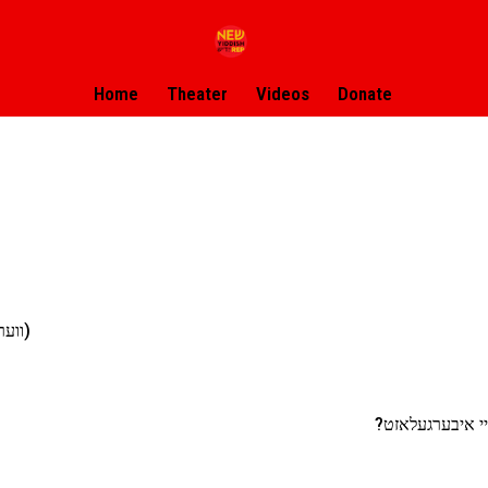
Home
Theater
Videos
Donate
( ווער בין איך? אן אנטפלעקונג פון א פארצייטישע שפיגל)
 זיי איבערגעלאזט?