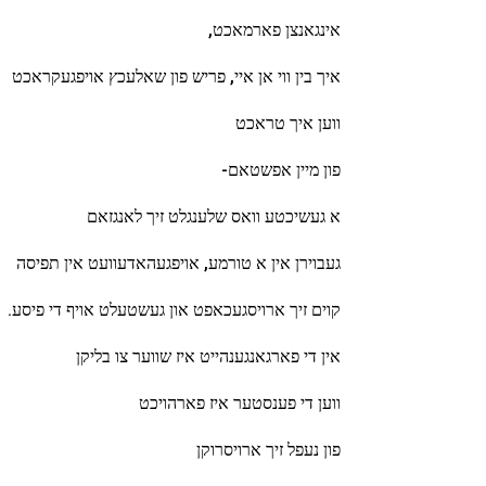
אינגאנצן פארמאכט,
איך בין ווי אן איי, פריש פון שאלעכץ אויפגעקראכט
ווען איך טראכט
פון מיין אפשטאם-
א געשיכטע וואס שלענגלט זיך לאנגזאם
געבוירן אין א טורמע, אויפגעהאדעוועט אין תפיסה
קוים זיך ארויסגעכאפט און געשטעלט אויף די פיסע.
אין די פארגאנגענהייט איז שווער צו בליקן
ווען די פענסטער איז פארהויכט
פון נעפל זיך ארויסרוקן