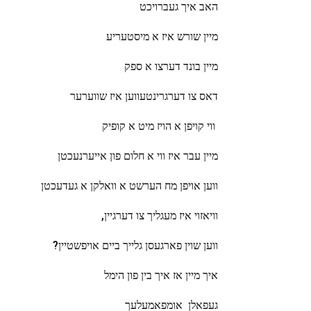
האב איך געברויכט
מיין שורש איז א מיסטעריע
מיין בונד דערצו א ספק
דאס צו דערגרינטעווען איז שווערער
ווי קויפן א הויז מיט א קופיק
מיין עבר איז ווי א חלום פון אייערנעכטן
ווען אויפן מח הערשט א וואלקן א געדעכטן
וויאזוי איז מעגליך צו דערגיין,
ווען שוין פארגעסן גלייך ביים אויפשטיין?
איך מיין אז איך בין פון הימל
געפאלן אומפאמעלעך