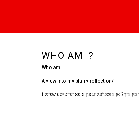
WHO AM I?
Who am I
A view into my blurry reflection/