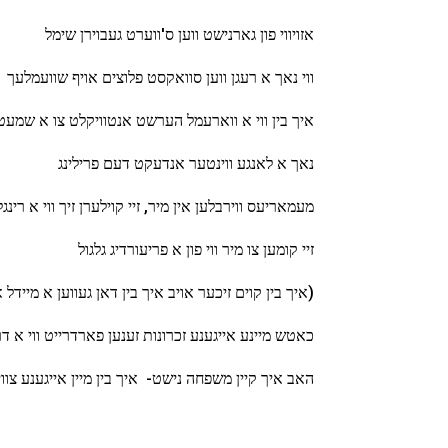
אזויווי פון גארנישט ווען ס'ווערט געבוירן שימל
ווי נאך א רעגן ווען סוואקסט פלוצים אויף שוועמלעך
איך בין ווי א ווארעמל הערשט אנטוויקלט צו א שמעט
נאך א לאנגע ווינטער אנדעקט דעם פרילינג
מעמאריעס ווירבלען אין מיר, זיי קוילערן זיך ווי א רינגל
זיי קומען צו מיר ווי פון א פריעורדיג גלגול
(איך בין קוים זיכער אויב איך בין דאן געווען א מיידל
כאטש מיינע אייגענע זכרונות זענען פארדרייט ווי א דר
האב איך קיין משפחה נישט- איך בין מיין אייגענע צוויל