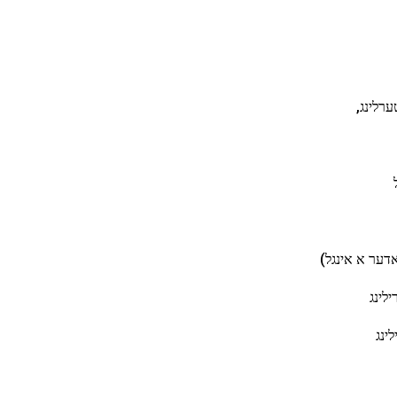
ערלינג,
 אדער א אינגל)
ילינג
ינג