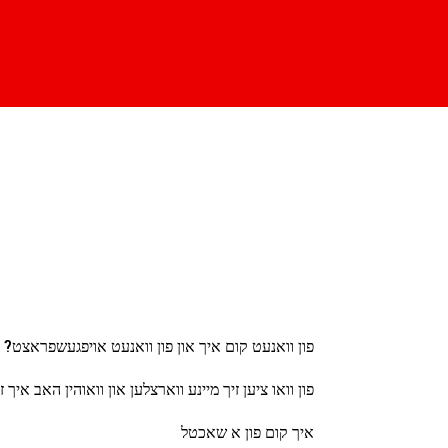
פון וואנעט קום איך און פון וואנעט אויפגעשפראצט?
פון וואו ציען זיך מיינע ווארצלען און וואוהין האב איך
איך קום פון א שאכטל