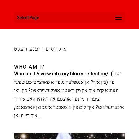
Select Page
א גרוס פון יענע וועלט
WHO AM I?
Who am I A view into my blurry reflection/ ( ווער
בין איך? אן אנטפלעקונג פון א פארצייטישע שפיגל) פון
וואנעט קום איך און פון וואנעט אויפגעשפראצט? פון וואו
ציען זיך מיינע ווארצלען און וואוהין האב איך זיי
איבערגעלאזט? איך קום פון א שאכטל אינגאנצן פארמאכט,
איך בין ווי אן...