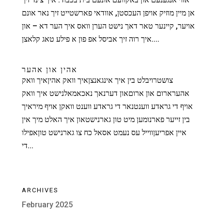
אן מיין מוזיק אויפן העכסטן, אוודאי פארשטייט זיך נאר אונם
אויער, קיינער טאר דאך נישט הערן וואס איך הער דא – און
איך רוה זיך אביסל אפ פון א פילע טאג קלאצן....
אהין און אהער
צושטרויבלט בין איך אינגאנצןאיך וואק אהיןאיך וואק
אהערארום און ארוםאון דערנאך נאכאמאלנישט איך וואק
אויף די גראדע ווענטנאר די גראדע ווענט וואקן אויף מיראיך
בין זייער פארנומען מיט טון גארנישטאון איך האלט מיך אין
איין אפריעןווייל עס נעמט אסאל כח צו גארנישט טוןאפילו
די...
ARCHIVES
February 2025