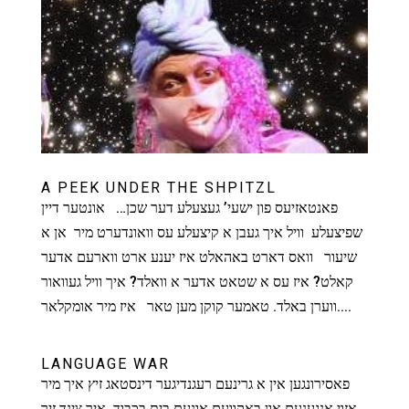
A PEEK UNDER THE SHPITZL
פאנטאזיעס פון ישעי’ געצעלע דער שכן… אונטער דיין
שפיצעלע וויל איך געבן א קיצעלע עס וואונדערט מיר אן א
שיעור וואס דארט באהאלט איז יענע ארט ווארעם אדער
קאלט? איז עס א שטאט אדער א וואלד? איך וויל געוואור
ווערן באלד. טאמער קוקן מען טאר איז מיר אומקלאר....
LANGUAGE WAR
פאסירונגען אין א גרינעם רעגנדיגער דינסטאג זיץ איך מיר
אזוי אנגענעם און באקוועם אונעם בית בכבוד. איך צינד זיך